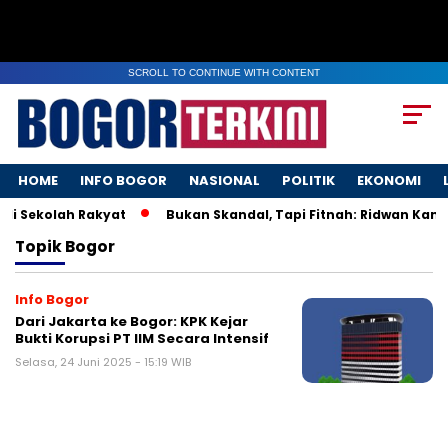
SCROLL TO CONTINUE WITH CONTENT
HOME
INFO BOGOR
NASIONAL
POLITIK
EKONOMI
di Sekolah Rakyat
Bukan Skandal, Tapi Fitnah: Ridwan Kamil
Topik
Bogor
Info Bogor
Dari Jakarta ke Bogor: KPK Kejar
Bukti Korupsi PT IIM Secara Intensif
Selasa, 24 Juni 2025 - 15:19 WIB