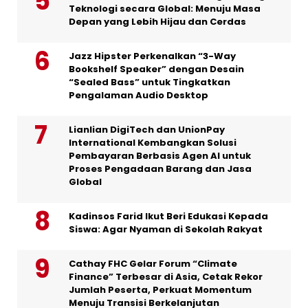
Teknologi secara Global: Menuju Masa
Depan yang Lebih Hijau dan Cerdas
Jazz Hipster Perkenalkan “3-Way
Bookshelf Speaker” dengan Desain
“Sealed Bass” untuk Tingkatkan
Pengalaman Audio Desktop
Lianlian DigiTech dan UnionPay
International Kembangkan Solusi
Pembayaran Berbasis Agen AI untuk
Proses Pengadaan Barang dan Jasa
Global
Kadinsos Farid Ikut Beri Edukasi Kepada
Siswa: Agar Nyaman di Sekolah Rakyat
Cathay FHC Gelar Forum “Climate
Finance” Terbesar di Asia, Cetak Rekor
Jumlah Peserta, Perkuat Momentum
Menuju Transisi Berkelanjutan