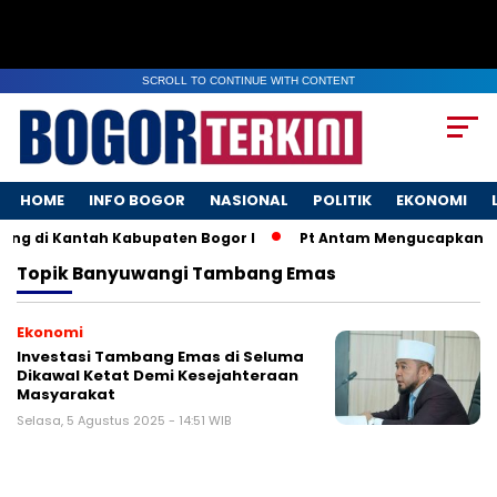
SCROLL TO CONTINUE WITH CONTENT
HOME
INFO BOGOR
NASIONAL
POLITIK
EKONOMI
ng di Kantah Kabupaten Bogor I
Pt Antam Mengucapkan Se
Topik
Banyuwangi Tambang Emas
Ekonomi
Investasi Tambang Emas di Seluma
Dikawal Ketat Demi Kesejahteraan
Masyarakat
Selasa, 5 Agustus 2025 - 14:51 WIB