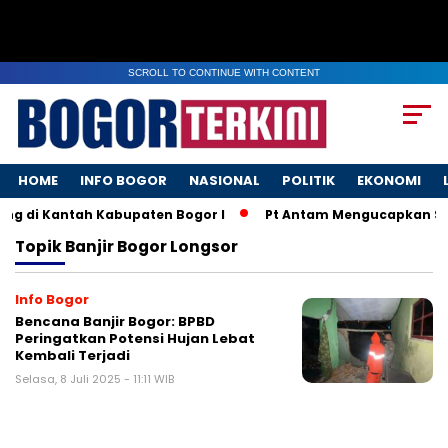
SCROLL TO CONTINUE WITH CONTENT
HOME
INFO BOGOR
NASIONAL
POLITIK
EKONOMI
ng di Kantah Kabupaten Bogor I
Pt Antam Mengucapkan Sel
Topik
Banjir Bogor Longsor
Info Bogor
Bencana Banjir Bogor: BPBD
Peringatkan Potensi Hujan Lebat
Kembali Terjadi
Selasa, 8 Juli 2025 - 11:11 WIB