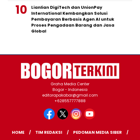
Lianlian DigiTech dan UnionPay
International Kembangkan Solusi
Pembayaran Berbasis Agen AI untuk
Proses Pengadaan Barang dan Jasa
Global
Graha Media Center
Bogor - Indonesia
editorapakabar@gmail.com
+628557777888
HOME
TIM REDAKSI
PEDOMAN MEDIA SIBER