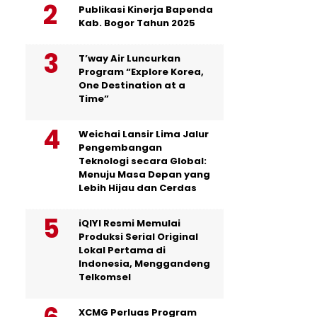
Publikasi Kinerja Bapenda
Kab. Bogor Tahun 2025
T’way Air Luncurkan
Program “Explore Korea,
One Destination at a
Time”
Weichai Lansir Lima Jalur
Pengembangan
Teknologi secara Global:
Menuju Masa Depan yang
Lebih Hijau dan Cerdas
iQIYI Resmi Memulai
Produksi Serial Original
Lokal Pertama di
Indonesia, Menggandeng
Telkomsel
XCMG Perluas Program