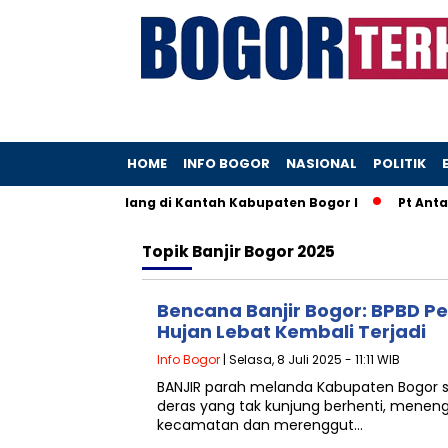
HOME
INFO BOGOR
NASIONAL
POLITIK
yang Diduga Hilang di Kantah Kabupaten Bogor I
Pt Antam
Topik
Banjir Bogor 2025
Bencana Banjir Bogor: BPBD Pe
Hujan Lebat Kembali Terjadi
Info Bogor
| Selasa, 8 Juli 2025 - 11:11 WIB
BANJIR parah melanda Kabupaten Bogor sej
deras yang tak kunjung berhenti, meneng
kecamatan dan merenggut…