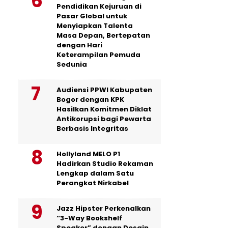
Pendidikan Kejuruan di
Pasar Global untuk
Menyiapkan Talenta
Masa Depan, Bertepatan
dengan Hari
Keterampilan Pemuda
Sedunia
Audiensi PPWI Kabupaten
Bogor dengan KPK
Hasilkan Komitmen Diklat
Antikorupsi bagi Pewarta
Berbasis Integritas
Hollyland MELO P1
Hadirkan Studio Rekaman
Lengkap dalam Satu
Perangkat Nirkabel
Jazz Hipster Perkenalkan
“3-Way Bookshelf
Speaker” dengan Desain