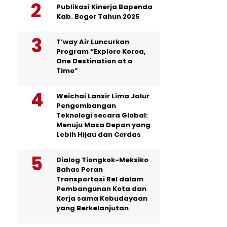
Publikasi Kinerja Bapenda
Kab. Bogor Tahun 2025
T’way Air Luncurkan
Program “Explore Korea,
One Destination at a
Time”
Weichai Lansir Lima Jalur
Pengembangan
Teknologi secara Global:
Menuju Masa Depan yang
Lebih Hijau dan Cerdas
Dialog Tiongkok-Meksiko
Bahas Peran
Transportasi Rel dalam
Pembangunan Kota dan
Kerja sama Kebudayaan
yang Berkelanjutan