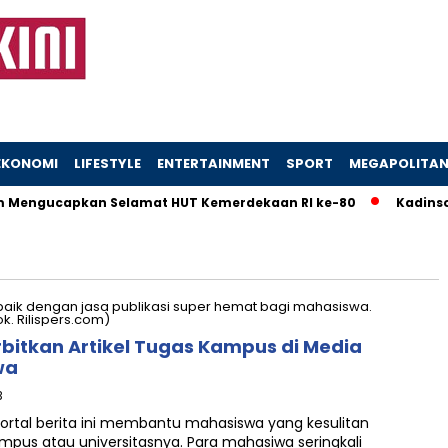
EKONOMI
LIFESTYLE
ENTERTAINMENT
SPORT
MEGAPOLITA
Mengucapkan Selamat HUT Kemerdekaan RI ke-80
Kadinsos 
erbitkan Artikel Tugas Kampus di Media
wa
B
ortal berita ini membantu mahasiswa yang kesulitan
ampus atau universitasnya. Para mahasiwa seringkali