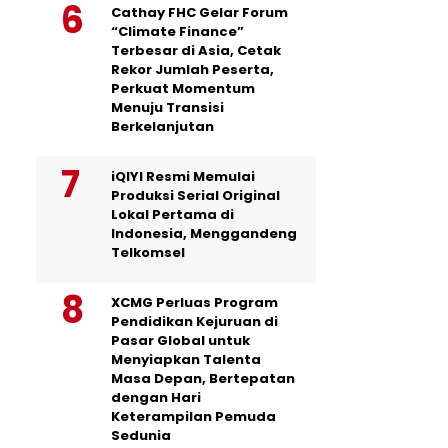
Cathay FHC Gelar Forum
“Climate Finance”
Terbesar di Asia, Cetak
Rekor Jumlah Peserta,
Perkuat Momentum
Menuju Transisi
Berkelanjutan
iQIYI Resmi Memulai
Produksi Serial Original
Lokal Pertama di
Indonesia, Menggandeng
Telkomsel
XCMG Perluas Program
Pendidikan Kejuruan di
Pasar Global untuk
Menyiapkan Talenta
Masa Depan, Bertepatan
dengan Hari
Keterampilan Pemuda
Sedunia