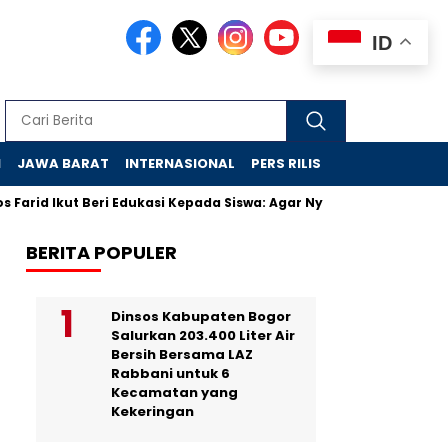
ID
N
JAWA BARAT
INTERNASIONAL
PERS RILIS
VIDEO
Farid Ikut Beri Edukasi Kepada Siswa: Agar Nyaman di Sekolah Ra
BERITA POPULER
Dinsos Kabupaten Bogor
Salurkan 203.400 Liter Air
Bersih Bersama LAZ
Rabbani untuk 6
Kecamatan yang
Kekeringan