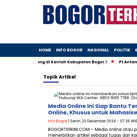
HOME
INFO BOGOR
NASIONAL
POLITIK
ang Diduga Hilang di Kantah Kabupaten Bogor I
Pt Antam 
Topik
Artikel
Media Online Ini Siap Bantu T
Online, Khusus untuk Mahasis
Info Bogor
| Senin, 23 Desember 2024 - 07:26 WI
BOGORTERKINI.COM – Media online atau p
menerbitkan artikel sebagai tugas dari k