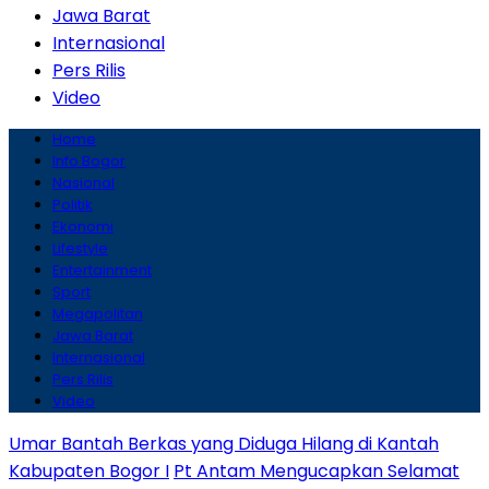
Jawa Barat
Internasional
Pers Rilis
Video
Home
Info Bogor
Nasional
Politik
Ekonomi
Lifestyle
Entertainment
Sport
Megapolitan
Jawa Barat
Internasional
Pers Rilis
Video
Umar Bantah Berkas yang Diduga Hilang di Kantah
Kabupaten Bogor I
Pt Antam Mengucapkan Selamat