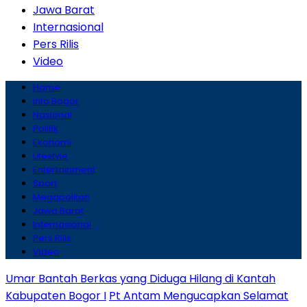
Jawa Barat
Internasional
Pers Rilis
Video
Home
Info Bogor
Nasional
Politik
Ekonomi
Lifestyle
Entertainment
Sport
Megapolitan
Jawa Barat
Internasional
Pers Rilis
Video
Umar Bantah Berkas yang Diduga Hilang di Kantah
Kabupaten Bogor I
Pt Antam Mengucapkan Selamat