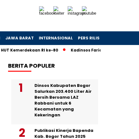
N
JAWA BARAT
INTERNASIONAL
PERS RILIS
VIDEO
HUT Kemerdekaan RI ke-80
Kadinsos Farid Ikut Beri Eduka
BERITA POPULER
Dinsos Kabupaten Bogor
Salurkan 203.400 Liter Air
Bersih Bersama LAZ
Rabbani untuk 6
Kecamatan yang
Kekeringan
Publikasi Kinerja Bapenda
Kab. Bogor Tahun 2025