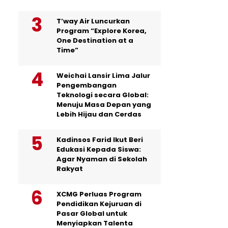
T’way Air Luncurkan
Program “Explore Korea,
One Destination at a
Time”
Weichai Lansir Lima Jalur
Pengembangan
Teknologi secara Global:
Menuju Masa Depan yang
Lebih Hijau dan Cerdas
Kadinsos Farid Ikut Beri
Edukasi Kepada Siswa:
Agar Nyaman di Sekolah
Rakyat
XCMG Perluas Program
Pendidikan Kejuruan di
Pasar Global untuk
Menyiapkan Talenta