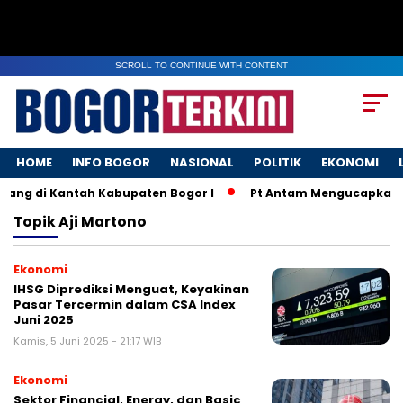
SCROLL TO CONTINUE WITH CONTENT
HOME
INFO BOGOR
NASIONAL
POLITIK
EKONOMI
ang di Kantah Kabupaten Bogor I
Pt Antam Mengucapkan S
Topik
Aji Martono
Ekonomi
IHSG Diprediksi Menguat, Keyakinan
Pasar Tercermin dalam CSA Index
Juni 2025
Kamis, 5 Juni 2025 - 21:17 WIB
Ekonomi
Sektor Financial, Energy, dan Basic