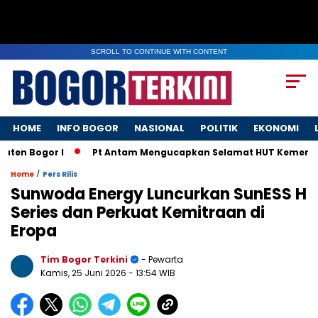
SCROLL TO CONTINUE WITH CONTENT
HOME
INFO BOGOR
NASIONAL
POLITIK
EKONOMI
n Bogor I
Pt Antam Mengucapkan Selamat HUT Kemerdekaan
/
Home
Pers Rilis
Sunwoda Energy Luncurkan SunESS H
Series dan Perkuat Kemitraan di
Eropa
Tim Bogor Terkini
- Pewarta
Kamis, 25 Juni 2026
- 13:54 WIB