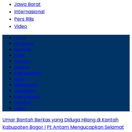
Jawa Barat
Internasional
Pers Rilis
Video
Home
Info Bogor
Nasional
Politik
Ekonomi
Lifestyle
Entertainment
Sport
Megapolitan
Jawa Barat
Internasional
Pers Rilis
Video
Umar Bantah Berkas yang Diduga Hilang di Kantah
Kabupaten Bogor I
Pt Antam Mengucapkan Selamat