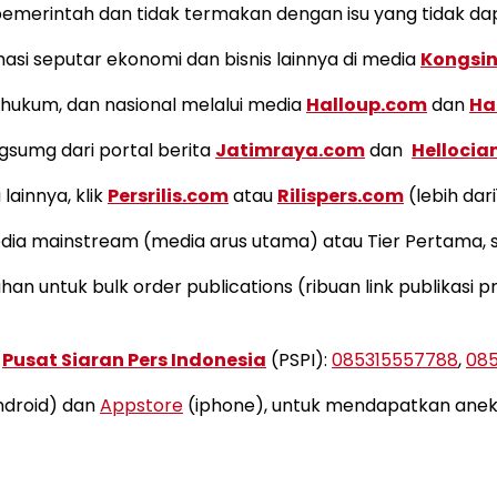
pemerintah dan tidak termakan dengan isu yang tidak d
i seputar ekonomi dan bisnis lainnya di media
Kongsi
k, hukum, dan nasional melalui media
Halloup.com
dan
Ha
ngsumg dari portal berita
Jatimraya.com
dan
Hellocia
lainnya, klik
Persrilis.com
atau
Rilispers.com
(lebih dar
edia mainstream (media arus utama) atau Tier Pertama, s
an untuk bulk order publications (ribuan link publikasi 
r
Pusat Siaran Pers Indonesia
(PSPI):
085315557788
,
08
droid) dan
Appstore
(iphone), untuk mendapatkan aneka 