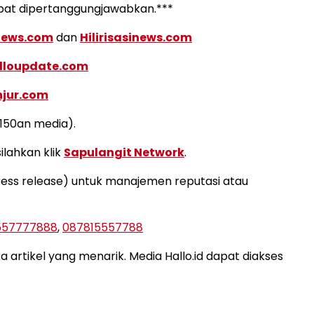
apat dipertanggungjawabkan.***
news.com
dan
Hilirisasinews.com
lloupdate.com
njur.com
i150an media).
ilahkan klik
Sapulangit Network
.
press release) untuk manajemen reputasi atau
557777888
,
087815557788
artikel yang menarik. Media Hallo.id dapat diakses