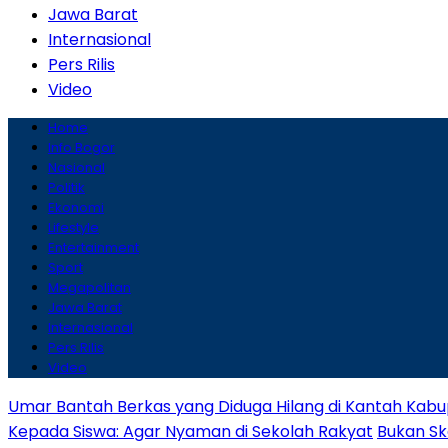
Jawa Barat
Internasional
Pers Rilis
Video
Home
Info Bogor
Nasional
Politik
Ekonomi
Lifestyle
Entertainment
Sport
Megapolitan
Jawa Barat
Internasional
Pers Rilis
Video
Umar Bantah Berkas yang Diduga Hilang di Kantah Kabu
Kepada Siswa: Agar Nyaman di Sekolah Rakyat
Bukan Sk