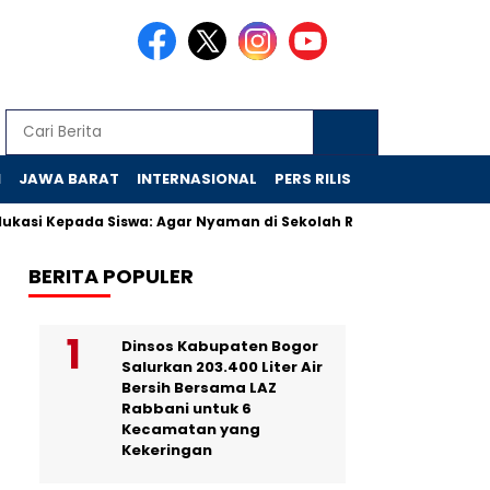
N
JAWA BARAT
INTERNASIONAL
PERS RILIS
VIDEO
si Kepada Siswa: Agar Nyaman di Sekolah Rakyat
Bukan Skand
BERITA POPULER
Dinsos Kabupaten Bogor
Salurkan 203.400 Liter Air
Bersih Bersama LAZ
Rabbani untuk 6
Kecamatan yang
Kekeringan