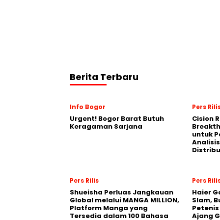
Berita Terbaru
Info Bogor
Pers Rili
Urgent! Bogor Barat Butuh
Cision 
Keragaman Sarjana
Breakt
untuk 
Analisis
Distrib
Pers Rilis
Pers Rili
Shueisha Perluas Jangkauan
Haier G
Global melalui MANGA MILLION,
Slam, B
Platform Manga yang
Petenis
Tersedia dalam 100 Bahasa
Ajang 