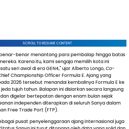
SCROLL TO RESUME CONTENT
ya benar-benar menantang para pembalap hingga batas
eka. Karena itu, kami sengaja memilih kota ini
satu seri awal di era GEN4," ujar Alberto Longo,
Co-
hief Championship Officer Formula E. Ajang yang
pada 2026 tersebut menandai kembalinya Formula E ke
jeda tujuh tahun. Balapan ini disiarkan secara langsung
 dan digelar bertepatan dengan enam bulan sejak
eanan independen diterapkan di seluruh Sanya dalam
an Free Trade Port (FTP).
sebagai pusat penyelenggaraan ajang internasional juga
Status Sanya ini turut ditopang oleh data yang solid dan