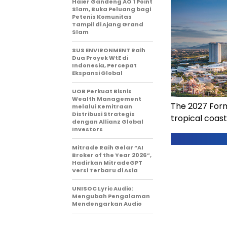
Haier Gandeng AO 1 Point
Slam, Buka Peluang bagi
Petenis Komunitas
Tampil di Ajang Grand
Slam
SUS ENVIRONMENT Raih
Dua Proyek WtE di
Indonesia, Percepat
Ekspansi Global
UOB Perkuat Bisnis
Wealth Management
The 2027 Formul
melalui Kemitraan
Distribusi Strategis
tropical coast
dengan Allianz Global
Investors
Mitrade Raih Gelar “AI
Broker of the Year 2026”,
Hadirkan MitradeGPT
Versi Terbaru di Asia
UNISOC Lyric Audio:
Mengubah Pengalaman
Mendengarkan Audio