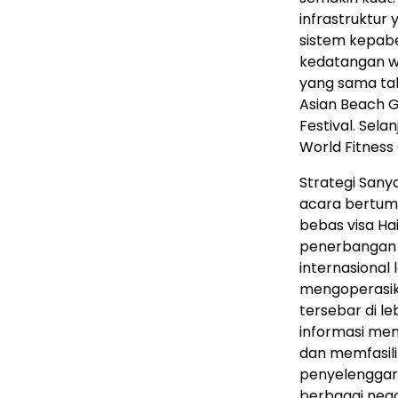
infrastruktu
sistem kepabe
kedatangan wi
yang sama ta
Asian Beach G
Festival. Sela
World Fitness
Strategi San
acara bertump
bebas visa Ha
penerbangan 
internasional 
mengoperasika
tersebar di l
informasi men
dan memfasil
penyelenggara
berbagai nega