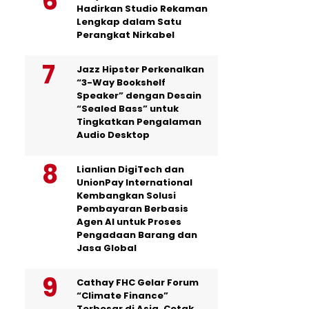
Hadirkan Studio Rekaman
Lengkap dalam Satu
Perangkat Nirkabel
Jazz Hipster Perkenalkan
“3-Way Bookshelf
Speaker” dengan Desain
“Sealed Bass” untuk
Tingkatkan Pengalaman
Audio Desktop
Lianlian DigiTech dan
UnionPay International
Kembangkan Solusi
Pembayaran Berbasis
Agen AI untuk Proses
Pengadaan Barang dan
Jasa Global
Cathay FHC Gelar Forum
“Climate Finance”
Terbesar di Asia, Cetak