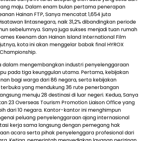
r yang maju. Dalam enam bulan pertama penerapan
anan Hainan FTP, Sanya mencatat 1,654 juta
satawan lintasnegara, naik 31,2% dibandingkan periode
hun sebelumnya. Sanya juga sukses menjadi tuan rumah
ames Keenam dan Hainan Island International Film
njutnya, kota ini akan menggelar babak final HYROX
 Championship.
ya dalam mengembangkan industri penyelenggaraan
u pada tiga keunggulan utama. Pertama, kebijakan
inan bagi warga dari 86 negara, serta kebijakan
terbuka yang mendukung 36 rute penerbangan
langsung menuju 28 destinasi di luar negeri. Kedua, Sanya
n 23 Overseas Tourism Promotion Liaison Office yang
ebih dari 10 negara. Kantor-kantor ini menghimpun
genai peluang penyelenggaraan ajang internasional
itasi kerja sama langsung dengan pemegang hak
an acara serta pihak penyelenggara profesional dari
ra. Ketiga, pemerintah menyediakan layanan perizinan