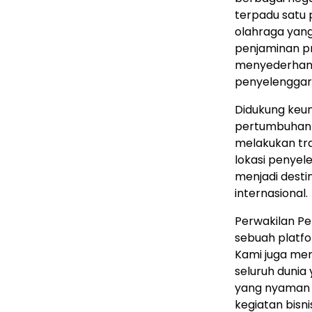
terpadu satu 
olahraga yan
penjaminan pro
menyederhana
penyelenggara
Didukung keun
pertumbuhan p
melakukan tran
lokasi penyel
menjadi desti
internasional.
Perwakilan P
sebuah platfo
Kami juga me
seluruh dunia
yang nyaman un
kegiatan bisnis