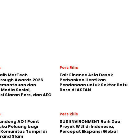
s
Pers Rilis
Raih MarTech
Fair Finance Asia Desak
hrough Awards 2026
Perbankan Hentikan
Pemantauan dan
Pendanaan untuk Sektor Batu
 Media Sosial,
Bara di ASEAN
usi Siaran Pers, dan AEO
s
Pers Rilis
andeng AO 1 Point
SUS ENVIRONMENT Raih Dua
uka Peluang bagi
Proyek WtE di Indonesia,
 Komunitas Tampil di
Percepat Ekspansi Global
Grand Slam