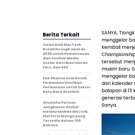
SANYA, Tiongk
Berita Terkait
menggelar bal
Cision Raih MarTech
kembali menja
Breakthrough Awards
Championship 
2026 untuk Pemantauan
dan Analisis Media
tersebut menj
Sosial, Distribusi Siaran
Pers, dan AEO
musim baru. S
menggelar bal
Fair Finance Asia Desak
dari kalender
Perbankan Hentikan
Pendanaan untuk Sektor
balapan di 13 
Batu Bara di ASEAN
generasi terba
Shueisha Perluas
Sanya.
Jangkauan Global
melalui MANGA MILLION,
Platform Manga yang
Tersedia dalam 100
Bahasa