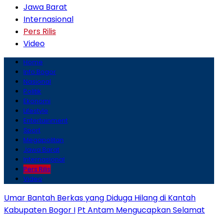
Jawa Barat
Internasional
Pers Rilis
Video
Home
Info Bogor
Nasional
Politik
Ekonomi
Lifestyle
Entertainment
Sport
Megapolitan
Jawa Barat
Internasional
Pers Rilis
Video
Umar Bantah Berkas yang Diduga Hilang di Kantah
Kabupaten Bogor I
Pt Antam Mengucapkan Selamat