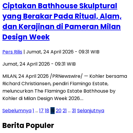
Ciptakan Bathhouse Skulptural
yang Berakar Pada Ritual, Alam,
dan Kerajinan di Pameran Milan
Design Week
Pers Rilis
| Jumat, 24 April 2026 - 09:31 WIB
Jumat, 24 April 2026 - 09:31 WIB
MILAN, 24 April 2026 /PRNewswire/ — Kohler bersama
Richard Christiansen, pendiri Flamingo Estate,
meluncurkan The Flamingo Estate Bathhouse by
Kohler di Milan Design Week 2026….
Paginasi
Sebelumnya
1
…
17
18
19
20
21
…
31
Selanjutnya
pos
Berita Populer