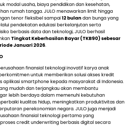
uk modal usaha, biaya pendidikan dan kesehatan,
uhan rumah tangga. JULO menawarkan limit hingga
gan tenor fleksibel sampai
12 bulan
dan bunga yang
elalui pendekatan edukasi berkelanjutan serta
siko berbasis data dan teknologi, JULO berhasil
nkan
Tingkat Keberhasilan Bayar (TKB90) sebesar
riode Januari 2026
.
O
erusahaan finansial teknologi inovatif karya anak
berkomitmen untuk memberikan solusi akses kredit
sis aplikasi smartphone kepada masyarakat di Indonesia.
 yang mudah dan terjangkau akan membantu
gar lebih berdaya dalam memenuhi kebutuhan
mperbaiki kualitas hidup, meningkatkan produktivitas dan
rputaran perekonomian negara. JULO juga menjadi
rusahaan finansial teknologi pertama yang
roses credit underwriting berbasis digital secara