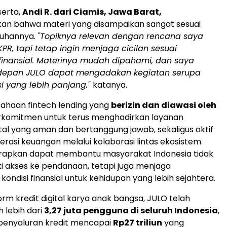
serta,
Andi R. dari Ciamis, Jawa Barat,
n bahwa materi yang disampaikan sangat sesuai
uhannya.
"Topiknya relevan dengan rencana saya
R, tapi tetap ingin menjaga cicilan sesuai
nansial. Materinya mudah dipahami, dan saya
depan JULO dapat mengadakan kegiatan serupa
i yang lebih panjang,"
katanya.
ahaan fintech lending yang
berizin dan diawasi oleh
erkomitmen untuk terus menghadirkan layanan
tal yang aman dan bertanggung jawab, sekaligus aktif
erasi keuangan melalui kolaborasi lintas ekosistem.
harapkan dapat membantu masyarakat Indonesia tidak
i akses ke pendanaan, tetapi juga menjaga
kondisi finansial untuk kehidupan yang lebih sejahtera.
orm kredit digital karya anak bangsa, JULO telah
 lebih dari
3,27 juta pengguna di seluruh Indonesia
,
 penyaluran kredit mencapai
Rp27 triliun
yang