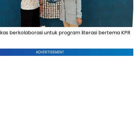
kas berkolaborasi untuk program literasi bertema KPR
ADVERTISEMENT