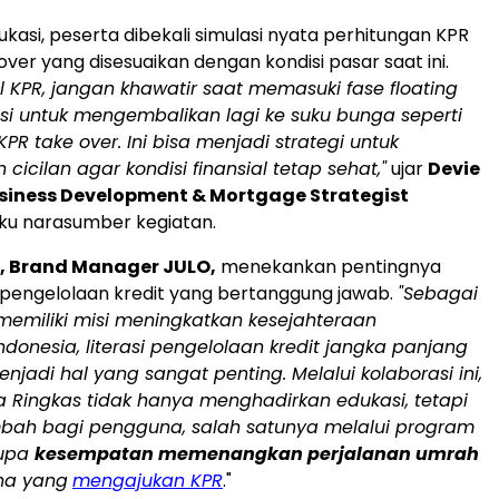
ukasi, peserta dibekali simulasi nyata perhitungan KPR
ver yang disesuaikan dengan kondisi pasar saat ini.
l KPR, jangan khawatir saat memasuki fase floating
usi untuk mengembalikan lagi ke suku bunga seperti
KPR take over. Ini bisa menjadi strategi untuk
cicilan agar kondisi finansial tetap sehat,"
ujar
Devie
usiness Development & Mortgage Strategist
aku narasumber kegiatan.
, Brand Manager JULO,
menekankan pentingnya
m pengelolaan kredit yang bertanggung jawab.
"Sebagai
memiliki misi meningkatkan kesejahteraan
donesia, literasi pengelolaan kredit jangka panjang
enjadi hal yang sangat penting. Melalui kolaborasi ini,
 Ringkas tidak hanya menghadirkan edukasi, tetapi
ambah bagi pengguna, salah satunya melalui program
rupa
kesempatan memenangkan perjalanan umrah
na yang
mengajukan KPR
."