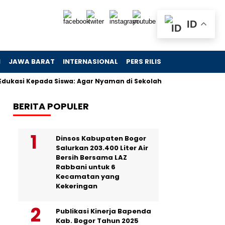
ID
N
JAWA BARAT
INTERNASIONAL
PERS RILIS
VIDEO
si Kepada Siswa: Agar Nyaman di Sekolah Rakyat
Bukan Skand
BERITA POPULER
Dinsos Kabupaten Bogor
Salurkan 203.400 Liter Air
Bersih Bersama LAZ
Rabbani untuk 6
Kecamatan yang
Kekeringan
Publikasi Kinerja Bapenda
Kab. Bogor Tahun 2025