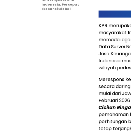
Dua Proyek WtE di
Indonesia, Percepat
Ekspansi Global
KPR merupakan
masyarakat In
memadai agar 
Data Survei Na
Jasa Keuanga
Indonesia masi
wilayah pedes
Merespons keb
secara daring
mulai dari Ja
Februari 202
Cicilan Rin
pemahaman kom
perhitungan b
tetap terjang