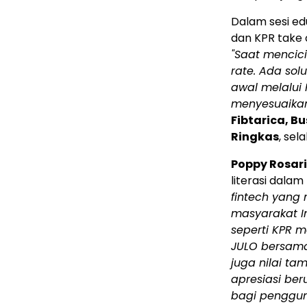
Dalam sesi ed
dan KPR take o
"Saat mencici
rate. Ada sol
awal melalui 
menyesuaikan 
Fibtarica, B
Ringkas
, sel
Poppy Rosari
literasi dala
fintech yang 
masyarakat In
seperti KPR m
JULO bersama
juga nilai t
apresiasi be
bagi penggu