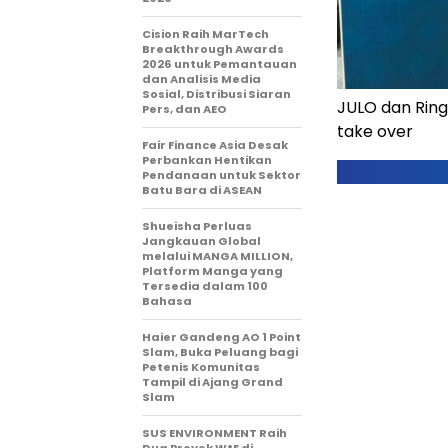
Cision Raih MarTech
Breakthrough Awards
2026 untuk Pemantauan
dan Analisis Media
Sosial, Distribusi Siaran
JULO dan Ring
Pers, dan AEO
take over
Fair Finance Asia Desak
Perbankan Hentikan
Pendanaan untuk Sektor
Batu Bara di ASEAN
Shueisha Perluas
Jangkauan Global
melalui MANGA MILLION,
Platform Manga yang
Tersedia dalam 100
Bahasa
Haier Gandeng AO 1 Point
Slam, Buka Peluang bagi
Petenis Komunitas
Tampil di Ajang Grand
Slam
SUS ENVIRONMENT Raih