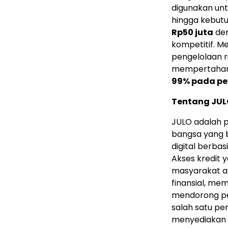
digunakan unt
hingga kebut
Rp50 juta
den
kompetitif. M
pengelolaan ri
mempertaha
99% pada pe
Tentang JUL
JULO adalah p
bangsa yang 
digital berba
Akses kredit
masyarakat a
finansial, me
mendorong pe
salah satu pe
menyediakan p