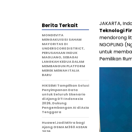
JAKARTA, Ind
Berita Terkait
Teknologi Fin
MONDEVITA
mendorong lit
MENGAKUISISI SAHAM
NGOPLING (Ngo
MAYORITAS DI
UNDERSCORE DISTRICT,
untuk membag
PERUSAHAAN INDUK
MAGLIANO, SEBAGAI
Pemilikan Rum
LANGKAH KEDUA DALAM
MEMBANGUN PLATFORM
MEREK MEWAH ITALIA
BARU
HIKSEMI Tampilkan Solusi
Penyimpanan Data
untuk Seluruh Skenario
di Ajang DTI Indonesia
2026, Dukung
Pengembangan AI di Asia
Tenggara
Huawei Jadi Mitra bagi
Ajang GSMA M360 ASEAN
2026