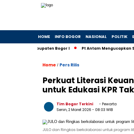
HOME
INFO BOGOR
NASIONAL
POLITIK
i Kantah Kabupaten Bogor I
Pt Antam Mengucapkan Selamat
Home
Pers Rilis
/
Perkuat Literasi Keu
untuk Edukasi KPR Tak
Tim Bogor Terkini
- Pewarta
Senin, 2 Maret 2026
- 08:03 WIB
JULO dan Ringkas berkolaborasi untuk program lit