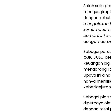
Salah satu pe
mengungkapka
dengan kebut
mengajukan KP
kemampuan fi
berharap ke 
dengan duras
Sebagai perus
OJK
, JULO b
keuangan digi
mendorong lit
Upaya ini di
hanya memilik
keberlanjutan 
Sebagai platf
dipercaya oleh
dengan total