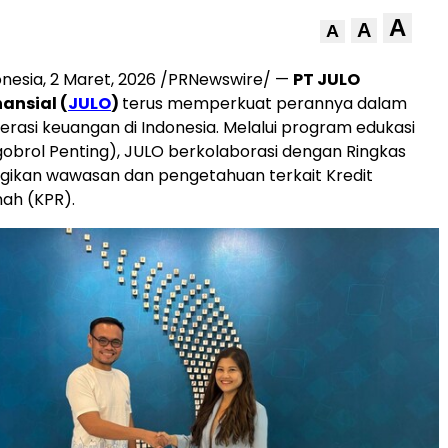
A
A
A
onesia
,
2 Maret, 2026
/PRNewswire/ —
PT JULO
ansial (
JULO
)
terus memperkuat perannya dalam
erasi keuangan di Indonesia. Melalui program edukasi
brol Penting), JULO berkolaborasi dengan Ringkas
ikan wawasan dan pengetahuan terkait Kredit
ah (KPR).