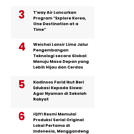
T’way Air Luncurkan
Program “Explore Korea,
One Destination at a
Time”
Weichai Lansir Lima Jalur
Pengembangan
Teknologi secara Global:
Menuju Masa Depan yang
Lebih Hijau dan Cerdas
Kadinsos Farid Ikut Beri
Edukasi Kepada Siswa:
Agar Nyaman di Sekolah
Rakyat
iQIYI Resmi Memulai
Produksi Serial Original
Lokal Pertama di
Indonesia, Menggandeng