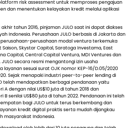
 platform risk assessment untuk memproses pengajuan
en dan menentukan kelayakan kredit melalui aplikasi
 akhir tahun 2016, pinjaman JULO saat ini dapat diakses
layah Indonesia. Perusahaan JULO berbasis di Jakarta dan
h perusahaan-perusahaan modal ventura terkemuka
t Saison, Skystar Capital, Saratoga Investama, East
na Capital, Central Capital Ventura, MDI Ventures dan
. JULO secara resmi mengantongi izin usaha
a layanan sesuai surat OJK nomor KEP-16/D.05/2020
020. Sejak menapaki industri peer-to-peer lending di
LO telah mendapatkan berbagai pendanaan yaitu
 A dengan nilai US$10 juta di tahun 2018 dan
 B senilai US$80 juta di tahun 2022. Pendanaan ini telah
mpatan bagi JULO untuk terus berkembang dan
yanan kredit digital praktis serta mudah dijangkau
h masyarakat Indonesia.
-download oleh lebih dari 10 juta pengguna dan telah