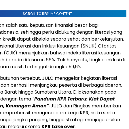
SCROLL TO RESUME CONTENT
 salah satu keputusan finansial besar bagi
donesia, sehingga perlu didukung dengan literasi yang
kredit dapat dikelola secara sehat dan berkelanjutan.
sional Literasi dan Inklusi Keuangan (SNLIK) Otoritas
n (OJK) menunjukkan bahwa indeks literasi keuangan
h berada di kisaran 66%. Tak hanya itu, tingkat inklusi di
aan masih tertinggal di angka 59,6%.
utuhan tersebut, JULO menggelar kegiatan literasi
 dan berhasil menjangkau peserta di berbagai daerah,
wa Barat hingga Sumatera Utara. Dilaksanakan pada
6 dengan tema
"Panduan KPR Terbaru: Kiat Dapat
gan, Keuangan Aman"
, JULO dan Ringkas memberikan
prehensif mengenai cara kerja KPR, risiko serta
unga jangka panjang, hingga strategi menjaga cicilan
kau melalui skema
KPR take over
.