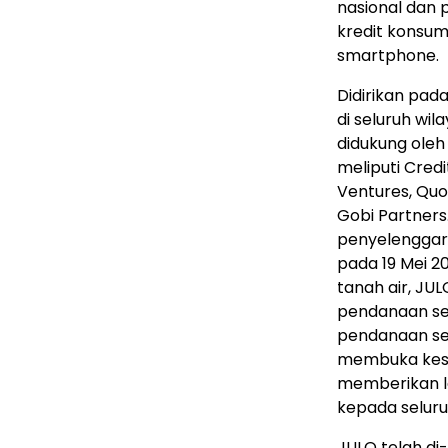
nasional dan
kredit konsum
smartphone.
Didirikan pada
di seluruh wi
didukung ole
meliputi Credi
Ventures, Quo
Gobi Partners
penyelenggar
pada 19 Mei 2
tanah air, JU
pendanaan seri
pendanaan seri
membuka kese
memberikan la
kepada seluru
JULO telah di