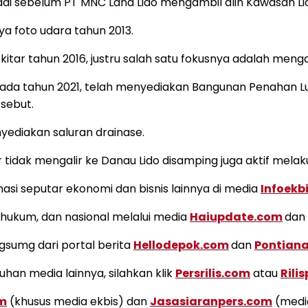
adi sebelum PT MNC Land Lido mengambil alih Kawasan Li
ya foto udara tahun 2013.
ar tahun 2016, justru salah satu fokusnya adalah menga
pada tahun 2021, telah menyediakan Bangunan Penahan L
sebut.
nyediakan saluran drainase.
dak mengalir ke Danau Lido disamping juga aktif melak
i seputar ekonomi dan bisnis lainnya di media
Infoekb
k, hukum, dan nasional melalui media
Haiupdate.com
dan
ngsumg dari portal berita
Hellodepok.com
dan
Pontian
uhan media lainnya, silahkan klik
Persrilis.com
atau
Rili
om
(khusus media ekbis) dan
Jasasiaranpers.com
(media