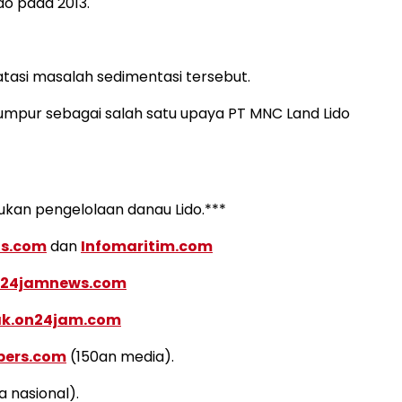
do pada 2013.
tasi masalah sedimentasi tersebut.
umpur sebagai salah satu upaya PT MNC Land Lido
ukan pengelolaan danau Lido.***
is.com
dan
Infomaritim.com
24jamnews.com
ak.on24jam.com
spers.com
(150an media).
 nasional).