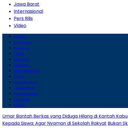
Jawa Barat
Internasional
Pers Rilis
Video
Home
Info Bogor
Nasional
Politik
Ekonomi
Lifestyle
Entertainment
Sport
Megapolitan
Jawa Barat
Internasional
Pers Rilis
Video
Umar Bantah Berkas yang Diduga Hilang di Kantah Kabu
Kepada Siswa: Agar Nyaman di Sekolah Rakyat
Bukan Sk