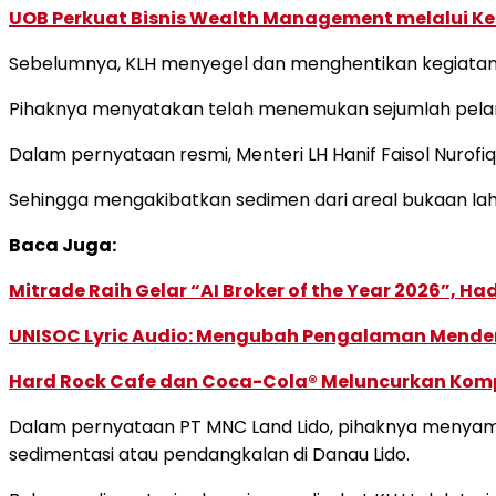
UOB Perkuat Bisnis Wealth Management melalui Kemi
Sebelumnya, KLH menyegel dan menghentikan kegiatan 
Pihaknya menyatakan telah menemukan sejumlah pelang
Dalam pernyataan resmi, Menteri LH Hanif Faisol Nurofi
Sehingga mengakibatkan sedimen dari areal bukaan la
Baca Juga:
Mitrade Raih Gelar “AI Broker of the Year 2026”, Ha
UNISOC Lyric Audio: Mengubah Pengalaman Mende
Hard Rock Cafe dan Coca-Cola® Meluncurkan Kompe
Dalam pernyataan PT MNC Land Lido, pihaknya menyam
sedimentasi atau pendangkalan di Danau Lido.