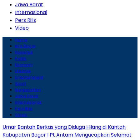
Jawa Barat
Internasional
Pers Rilis
Video
Home
Info Bogor
Nasional
Politik
Ekonomi
Lifestyle
Entertainment
Sport
Megapolitan
Jawa Barat
Internasional
Pers Rilis
Video
Umar Bantah Berkas yang Diduga Hilang di Kantah
Kabupaten Bogor I
Pt Antam Mengucapkan Selamat