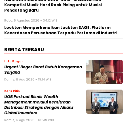
Kompetisi Musik Hard Rock Rising untuk Musisi
Pendatang Baru
Rabu, 5 Agustus 2026 - 04:12 WIB
Lockton Memperkenalkan Lockton SAGE: Platform
Kecerdasan Perusahaan Terpadu Pertama di Industri
BERITA TERBARU
Info Bogor
Urgent! Bogor Barat Butuh Keragaman
Sarjana
Kamis, 6 Agu 2026 - 19:14 WIB
Pers Rilis
UOB Perkuat Bisnis Wealth
Management melalui Kemitraan
Distribusi Strategis dengan Allianz
Global Investors
Kamis, 6 Agu 2026 - 06:39 WIB