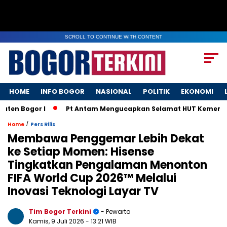
SCROLL TO CONTINUE WITH CONTENT
HOME
INFO BOGOR
NASIONAL
POLITIK
EKONOMI
 Bogor I
Pt Antam Mengucapkan Selamat HUT Kemerdekaan 
/
Home
Pers Rilis
Membawa Penggemar Lebih Dekat
ke Setiap Momen: Hisense
Tingkatkan Pengalaman Menonton
FIFA World Cup 2026™ Melalui
Inovasi Teknologi Layar TV
Tim Bogor Terkini
- Pewarta
Kamis, 9 Juli 2026
- 13:21 WIB