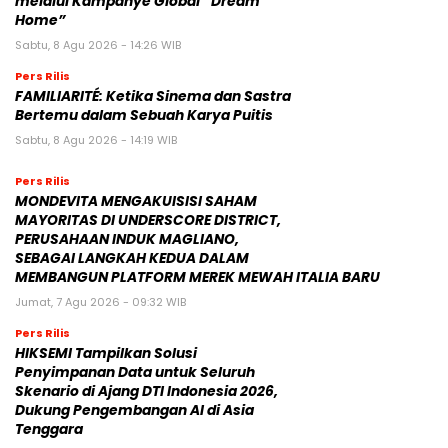
melalui Kampanye Global “Dream
Home”
Sabtu, 8 Agu 2026 - 14:26 WIB
Pers Rilis
FAMILIARITÉ: Ketika Sinema dan Sastra
Bertemu dalam Sebuah Karya Puitis
Sabtu, 8 Agu 2026 - 14:19 WIB
Pers Rilis
MONDEVITA MENGAKUISISI SAHAM
MAYORITAS DI UNDERSCORE DISTRICT,
PERUSAHAAN INDUK MAGLIANO,
SEBAGAI LANGKAH KEDUA DALAM
MEMBANGUN PLATFORM MEREK MEWAH ITALIA BARU
Jumat, 7 Agu 2026 - 09:32 WIB
Pers Rilis
HIKSEMI Tampilkan Solusi
Penyimpanan Data untuk Seluruh
Skenario di Ajang DTI Indonesia 2026,
Dukung Pengembangan AI di Asia
Tenggara