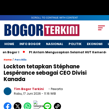
SCROLL TO CONTINUE WITH CONTENT
HOME
INFO BOGOR
NASIONAL
POLITIK
EKONOMI
Bogor I
Pt Antam Mengucapkan Selamat HUT Kemerdekaan 
/
Home
Pers Rilis
Lockton tetapkan Stéphane
Lespérance sebagai CEO Divisi
Kanada
Tim Bogor Terkini
- Pewarta
Rabu, 17 Juni 2026
- 11:16 WIB