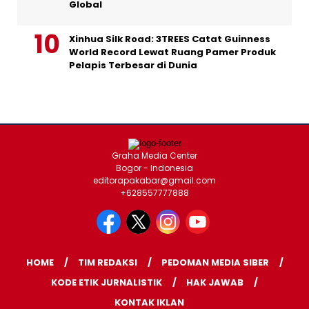
Global
Xinhua Silk Road: 3TREES Catat Guinness
World Record Lewat Ruang Pamer Produk
Pelapis Terbesar di Dunia
Graha Media Center
Bogor - Indonesia
editorapakabar@gmail.com
+628557777888
HOME
TIM REDAKSI
PEDOMAN MEDIA SIBER
KODE ETIK JURNALISTIK
HAK JAWAB
KONTAK IKLAN