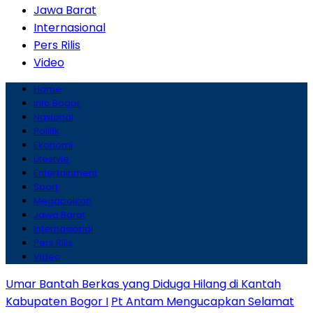
Jawa Barat
Internasional
Pers Rilis
Video
Home
Info Bogor
Nasional
Politik
Ekonomi
Lifestyle
Entertainment
Sport
Megapolitan
Jawa Barat
Internasional
Pers Rilis
Video
Umar Bantah Berkas yang Diduga Hilang di Kantah
Kabupaten Bogor I
Pt Antam Mengucapkan Selamat