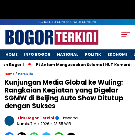
SCROLL TO CONTINUE WITH CONTENT
HOME
INFO BOGOR
NASIONAL
POLITIK
EKONOMI
gor I
Pt Antam Mengucapkan Selamat HUT Kemerdekaan RI
/
Home
Pers Rilis
Kunjungan Media Global ke Wuling:
Rangkaian Kegiatan yang Digelar
SGMW di Beijing Auto Show Ditutup
dengan Sukses
Tim Bogor Terkini
- Pewarta
Kamis, 7 Mei 2026
- 23:55 WIB