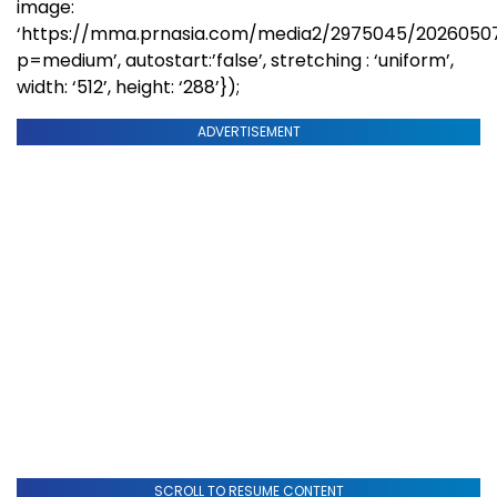
image:
‘https://mma.prnasia.com/media2/2975045/2026050
p=medium’, autostart:’false’, stretching : ‘uniform’,
width: ‘512’, height: ‘288’});
ADVERTISEMENT
SCROLL TO RESUME CONTENT