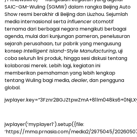
SAIC-GM-Wuling (SGMW) dalam rangka Beijing Auto
Show resmi berakhir di Beijing dan Liuzhou. Sejumlah
media internasional serta
influencer
otomotif
ternama dari berbagai negara mengikuti berbagai
agenda, mulai dari kunjungan pameran, penelusuran
sejarah perusahaan, tur pabrik yang mengusung
konsep
Intelligent Island-Style Manufacturing
, uji
coba seluruh lini produk, hingga sesi diskusi tentang
kolaborasi merek. Lebih lagi, kegiatan ini
memberikan pemahaman yang lebih lengkap
tentang Wuling bagi media,
dealer
, dan pengguna
global.
jwplayer.key=”3Fznr2BGJZtpwZmA+81lm048ks6+0NjLX
jwplayer(‘myplayer1’).setup({file:
‘https://mma.prnasia.com/media2/2975045/20260507