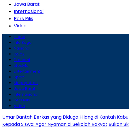
Jawa Barat
Internasional
Pers Rilis
Video
Home
Info Bogor
Nasional
Politik
Ekonomi
Lifestyle
Entertainment
Sport
Megapolitan
Jawa Barat
Internasional
Pers Rilis
Video
Umar Bantah Berkas yang Diduga Hilang di Kantah Kabu
Kepada Siswa: Agar Nyaman di Sekolah Rakyat
Bukan Sk