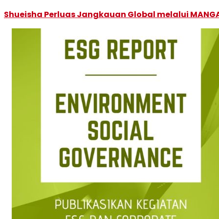
Shueisha Perluas Jangkauan Global melalui MANGA