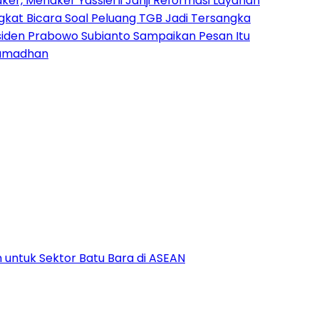
ker, Menaker Yassierli Janji Reformasi Layanan
gkat Bicara Soal Peluang TGB Jadi Tersangka
esiden Prabowo Subianto Sampaikan Pesan Itu
amadhan
 untuk Sektor Batu Bara di ASEAN