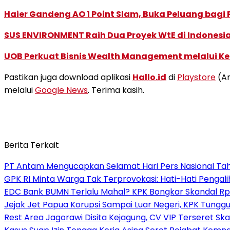
Haier Gandeng AO 1 Point Slam, Buka Peluang bagi
SUS ENVIRONMENT Raih Dua Proyek WtE di Indonesia
UOB Perkuat Bisnis Wealth Management melalui Kemi
Pastikan juga download aplikasi
Hallo.id
di
Playstore
(An
melalui
Google News
. Terima kasih.
Berita Terkait
PT Antam Mengucapkan Selamat Hari Pers Nasional Ta
GPK RI Minta Warga Tak Terprovokasi: Hati-Hati Pengalih
EDC Bank BUMN Terlalu Mahal? KPK Bongkar Skandal Rp2,1
Jejak Jet Papua Korupsi Sampai Luar Negeri, KPK Tunggu
Rest Area Jagorawi Disita Kejagung, CV VIP Terseret Ska