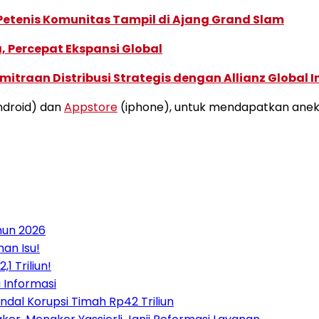
 Petenis Komunitas Tampil di Ajang Grand Slam
, Percepat Ekspansi Global
traan Distribusi Strategis dengan Allianz Global I
droid) dan
Appstore
(iphone), untuk mendapatkan aneka 
hun 2026
an Isu!
 Triliun!
 Informasi
ndal Korupsi Timah Rp42 Triliun