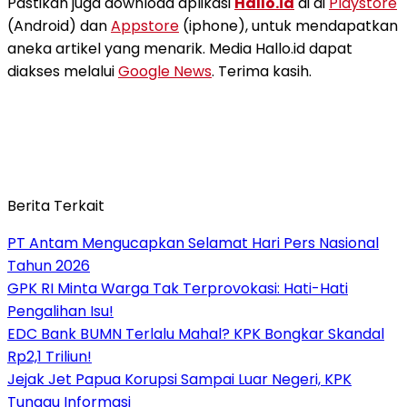
Pastikan juga download aplikasi
Hallo.id
di di
Playstore
(Android) dan
Appstore
(iphone), untuk mendapatkan
aneka artikel yang menarik. Media Hallo.id dapat
diakses melalui
Google News
. Terima kasih.
Berita Terkait
PT Antam Mengucapkan Selamat Hari Pers Nasional
Tahun 2026
GPK RI Minta Warga Tak Terprovokasi: Hati-Hati
Pengalihan Isu!
EDC Bank BUMN Terlalu Mahal? KPK Bongkar Skandal
Rp2,1 Triliun!
Jejak Jet Papua Korupsi Sampai Luar Negeri, KPK
Tunggu Informasi