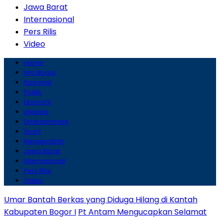
Jawa Barat
Internasional
Pers Rilis
Video
Home
Info Bogor
Nasional
Politik
Ekonomi
Lifestyle
Entertainment
Sport
Megapolitan
Jawa Barat
Internasional
Pers Rilis
Video
Umar Bantah Berkas yang Diduga Hilang di Kantah
Kabupaten Bogor I
Pt Antam Mengucapkan Selamat