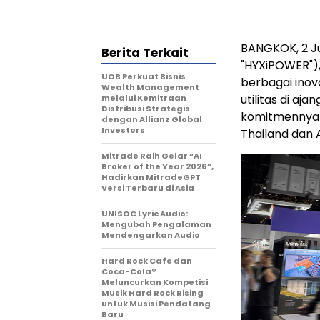
BANGKOK, 2 J
Berita Terkait
"HYXiPOWER"),
UOB Perkuat Bisnis
berbagai inova
Wealth Management
utilitas di a
melalui Kemitraan
Distribusi Strategis
komitmennya 
dengan Allianz Global
Investors
Thailand dan 
Mitrade Raih Gelar “AI
Broker of the Year 2026”,
Hadirkan MitradeGPT
Versi Terbaru di Asia
UNISOC Lyric Audio:
Mengubah Pengalaman
Mendengarkan Audio
Hard Rock Cafe dan
Coca-Cola®
Meluncurkan Kompetisi
Musik Hard Rock Rising
untuk Musisi Pendatang
Baru