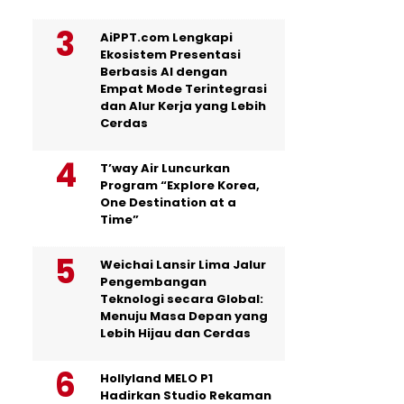
AiPPT.com Lengkapi
Ekosistem Presentasi
Berbasis AI dengan
Empat Mode Terintegrasi
dan Alur Kerja yang Lebih
Cerdas
T’way Air Luncurkan
Program “Explore Korea,
One Destination at a
Time”
Weichai Lansir Lima Jalur
Pengembangan
Teknologi secara Global:
Menuju Masa Depan yang
Lebih Hijau dan Cerdas
Hollyland MELO P1
Hadirkan Studio Rekaman