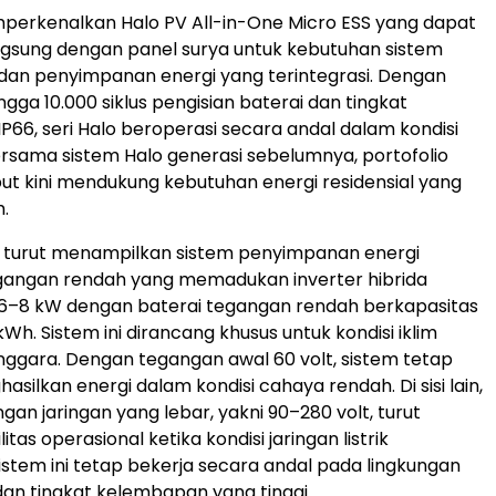
perkenalkan Halo PV All-in-One Micro ESS yang dapat
gsung dengan panel surya untuk kebutuhan sistem
dan penyimpanan energi yang terintegrasi. Dengan
gga 10.000 siklus pengisian baterai dan tingkat
IP66, seri Halo beroperasi secara andal dalam kondisi
 Bersama sistem Halo generasi sebelumnya, portofolio
ut kini mendukung kebutuhan energi residensial yang
.
YXI turut menampilkan sistem penyimpanan energi
egangan rendah yang memadukan inverter hibrida
 6–8 kW dengan baterai tegangan rendah berkapasitas
Wh. Sistem ini dirancang khusus untuk kondisi iklim
enggara. Dengan tegangan awal 60 volt, sistem tetap
ilkan energi dalam kondisi cahaya rendah. Di sisi lain,
an jaringan yang lebar, yakni 90–280 volt, turut
itas operasional ketika kondisi jaringan listrik
Sistem ini tetap bekerja secara andal pada lingkungan
an tingkat kelembapan yang tinggi.