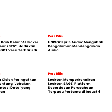
s
Pers Rilis
 Raih Gelar “AI Broker
UNISOC Lyric Audio: Mengubah
Year 2026”, Hadirkan
Pengalaman Mendengarkan
GPT Versi Terbaru di
Audio
s
Pers Rilis
 Cision Peringatkan
Lockton Memperkenalkan
entang ‘Jebakan
Lockton SAGE: Platform
tasi Data’ yang
Kecerdasan Perusahaan
kan
Terpadu Pertama di Industri