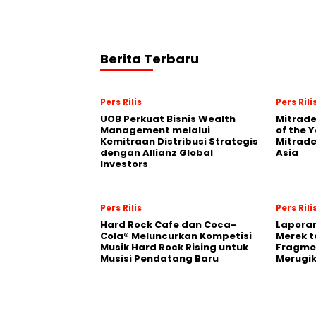
Berita Terbaru
Pers Rilis
Pers Rili
UOB Perkuat Bisnis Wealth
Mitrade
Management melalui
of the 
Kemitraan Distribusi Strategis
Mitrade
dengan Allianz Global
Asia
Investors
Pers Rilis
Pers Rili
Hard Rock Cafe dan Coca-
Laporan
Cola® Meluncurkan Kompetisi
Merek t
Musik Hard Rock Rising untuk
Fragmen
Musisi Pendatang Baru
Merugi