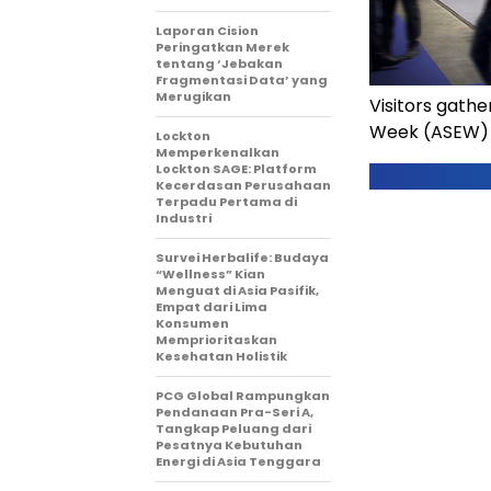
Laporan Cision
Peringatkan Merek
tentang ‘Jebakan
Fragmentasi Data’ yang
Merugikan
Visitors gathe
Week (ASEW) 
Lockton
Memperkenalkan
Lockton SAGE: Platform
Kecerdasan Perusahaan
Terpadu Pertama di
Industri
Survei Herbalife: Budaya
“Wellness” Kian
Menguat di Asia Pasifik,
Empat dari Lima
Konsumen
Memprioritaskan
Kesehatan Holistik
PCG Global Rampungkan
Pendanaan Pra-Seri A,
Tangkap Peluang dari
Pesatnya Kebutuhan
Energi di Asia Tenggara