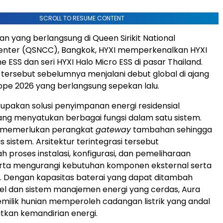
SCROLL TO RESUME CONTENT
 yang berlangsung di Queen Sirikit National
enter (QSNCC), Bangkok, HYXI memperkenalkan HYXI
e ESS dan seri HYXI Halo Micro ESS di pasar Thailand.
tersebut sebelumnya menjalani debut global di ajang
rope 2026 yang berlangsung sepekan lalu.
upakan solusi penyimpanan energi residensial
yang menyatukan berbagai fungsi dalam satu sistem.
dak memerlukan perangkat
gateway
tambahan sehingga
sistem. Arsitektur terintegrasi tersebut
roses instalasi, konfigurasi, dan pemeliharaan
erta mengurangi kebutuhan komponen eksternal serta
el. Dengan kapasitas baterai yang dapat ditambah
bel dan sistem manajemen energi yang cerdas, Aura
ilik hunian memperoleh cadangan listrik yang andal
kan kemandirian energi.