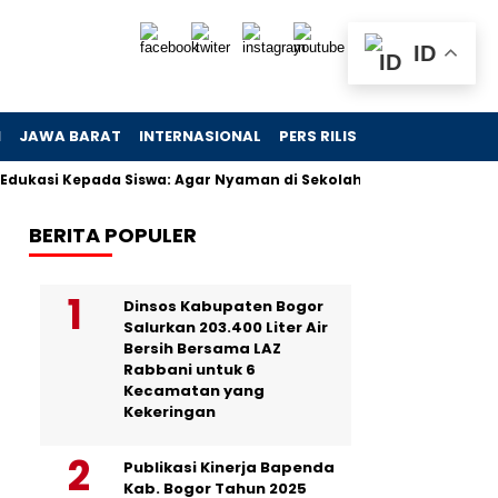
ID
N
JAWA BARAT
INTERNASIONAL
PERS RILIS
VIDEO
ukasi Kepada Siswa: Agar Nyaman di Sekolah Rakyat
Bukan Sk
BERITA POPULER
Dinsos Kabupaten Bogor
Salurkan 203.400 Liter Air
Bersih Bersama LAZ
Rabbani untuk 6
Kecamatan yang
Kekeringan
Publikasi Kinerja Bapenda
Kab. Bogor Tahun 2025