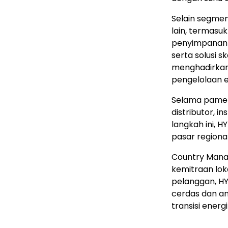
Selain segmen
lain, termasuk
penyimpanan e
serta solusi sk
menghadirkan
pengelolaan e
Selama pamer
distributor, in
langkah ini, 
pasar regional
Country Manage
kemitraan lok
pelanggan, HY
cerdas dan an
transisi energi 