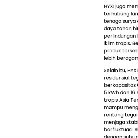
HYXI juga mem
terhubung lan
tenaga surya 
daya tahan hin
perlindungan 
iklim tropis.
produk terseb
lebih beragam
Selain itu, H
residensial t
berkapasitas
5 kWh dan 16 k
tropis Asia T
mampu menghas
rentang tegang
menjaga stabil
berfluktuasi. 
dengan suhu d