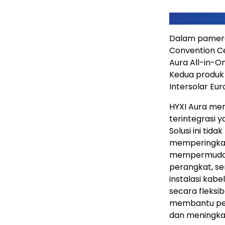
Dalam pameran
Convention C
Aura All-in-On
Kedua produk 
Intersolar Eu
HYXI Aura mer
terintegrasi 
Solusi ini ti
memperingkas 
mempermudah p
perangkat, s
instalasi kab
secara fleksi
membantu pem
dan meningkat