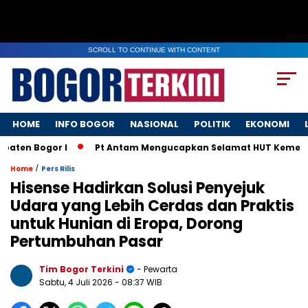
SCROLL TO CONTINUE WITH CONTENT
HOME
INFO BOGOR
NASIONAL
POLITIK
EKONOMI
en Bogor I
Pt Antam Mengucapkan Selamat HUT Kemerdekaa
/
Home
Pers Rilis
Hisense Hadirkan Solusi Penyejuk
Udara yang Lebih Cerdas dan Praktis
untuk Hunian di Eropa, Dorong
Pertumbuhan Pasar
Tim Bogor Terkini
- Pewarta
Sabtu, 4 Juli 2026
- 08:37 WIB