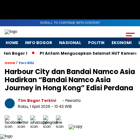
SCROLL TO CONTINUE WITH CONTENT
HOME
INFO BOGOR
NASIONAL
POLITIK
EKONOMI
ogor I
Pt Antam Mengucapkan Selamat HUT Kemerdekaan RI
/
Home
Pers Rilis
Harbour City dan Bandai Namco Asia
Hadirkan “Bandai Namco Asia
Journey in Hong Kong” Edisi Perdana
Tim Bogor Terkini
- Pewarta
Rabu, 1 April 2026
- 10:43 WIB