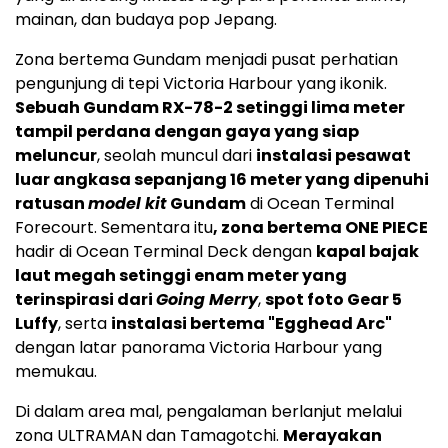
mainan, dan budaya pop Jepang.
Zona bertema Gundam menjadi pusat perhatian
pengunjung di tepi Victoria Harbour yang ikonik.
Sebuah Gundam RX-78-2 setinggi lima meter
tampil perdana dengan gaya yang siap
meluncur
, seolah muncul dari
instalasi pesawat
luar angkasa sepanjang 16 meter yang dipenuhi
ratusan
model kit
Gundam
di Ocean Terminal
Forecourt. Sementara itu
, zona bertema ONE PIECE
hadir di Ocean Terminal Deck dengan
kapal bajak
laut megah setinggi enam meter yang
terinspirasi dari
Going Merry
,
spot foto Gear 5
Luffy
, serta
instalasi bertema "Egghead Arc"
dengan latar panorama Victoria Harbour yang
memukau.
Di dalam area mal, pengalaman berlanjut melalui
zona ULTRAMAN dan Tamagotchi.
Merayakan