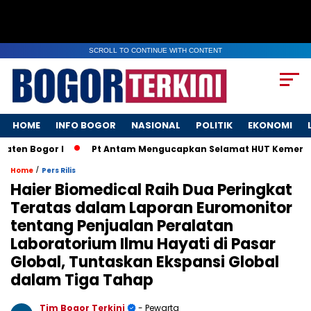
SCROLL TO CONTINUE WITH CONTENT
HOME
INFO BOGOR
NASIONAL
POLITIK
EKONOMI
 Bogor I
Pt Antam Mengucapkan Selamat HUT Kemerdekaan
/
Home
Pers Rilis
Haier Biomedical Raih Dua Peringkat
Teratas dalam Laporan Euromonitor
tentang Penjualan Peralatan
Laboratorium Ilmu Hayati di Pasar
Global, Tuntaskan Ekspansi Global
dalam Tiga Tahap
Tim Bogor Terkini
- Pewarta