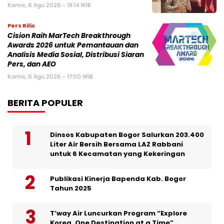
Kamis, 6 Agu 2026 - 19:14 WIB
Pers Rilis
Cision Raih MarTech Breakthrough
Awards 2026 untuk Pemantauan dan
Analisis Media Sosial, Distribusi Siaran
Pers, dan AEO
Kamis, 6 Agu 2026 - 17:00 WIB
BERITA POPULER
Dinsos Kabupaten Bogor Salurkan 203.400
Liter Air Bersih Bersama LAZ Rabbani
untuk 6 Kecamatan yang Kekeringan
Publikasi Kinerja Bapenda Kab. Bogor
Tahun 2025
T’way Air Luncurkan Program “Explore
Korea, One Destination at a Time”