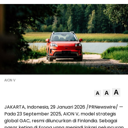
AION V
A
A
A
JAKARTA, Indonesia
,
29 Januari 2026
/PRNewswire/ —
Pada 23 September 2025, AION V, model strategis
global GAC, resmi diluncurkan di Finlandia. Sebagai
pasar ketiga di Eropa yang menjadi lokasi peluncuran