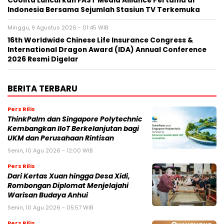
Coolita Luncurkan FAST Media Alliance Pertama di
Indonesia Bersama Sejumlah Stasiun TV Terkemuka
Minggu, 9 Agustus 2026 - 01:45 WIB
16th Worldwide Chinese Life Insurance Congress &
International Dragon Award (IDA) Annual Conference
2026 Resmi Digelar
BERITA TERBARU
Pers Rilis
ThinkPalm dan Singapore Polytechnic
Kembangkan IIoT Berkelanjutan bagi
UKM dan Perusahaan Rintisan
Senin, 10 Agu 2026 - 12:00 WIB
Pers Rilis
Dari Kertas Xuan hingga Desa Xidi,
Rombongan Diplomat Menjelajahi
Warisan Budaya Anhui
Senin, 10 Agu 2026 - 05:57 WIB
Pers Rilis