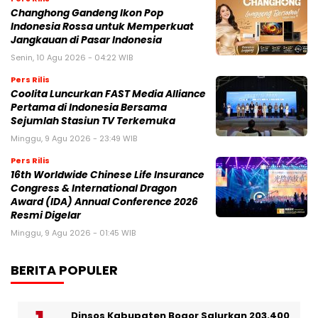
Changhong Gandeng Ikon Pop
Indonesia Rossa untuk Memperkuat
Jangkauan di Pasar Indonesia
Senin, 10 Agu 2026 - 04:22 WIB
Pers Rilis
Coolita Luncurkan FAST Media Alliance
Pertama di Indonesia Bersama
Sejumlah Stasiun TV Terkemuka
Minggu, 9 Agu 2026 - 23:49 WIB
Pers Rilis
16th Worldwide Chinese Life Insurance
Congress & International Dragon
Award (IDA) Annual Conference 2026
Resmi Digelar
Minggu, 9 Agu 2026 - 01:45 WIB
BERITA POPULER
Dinsos Kabupaten Bogor Salurkan 203.400