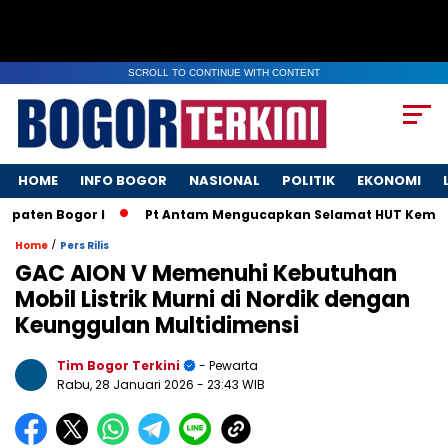
SCROLL TO CONTINUE WITH CONTENT
HOME
INFO BOGOR
NASIONAL
POLITIK
EKONOMI
ten Bogor I
Pt Antam Mengucapkan Selamat HUT Kemerdeka
/
Home
Pers Rilis
GAC AION V Memenuhi Kebutuhan
Mobil Listrik Murni di Nordik dengan
Keunggulan Multidimensi
Tim Bogor Terkini
- Pewarta
Rabu, 28 Januari 2026
- 23:43 WIB