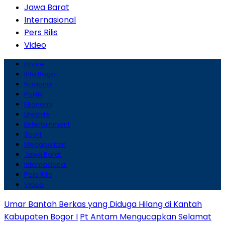
Jawa Barat
Internasional
Pers Rilis
Video
Home
Info Bogor
Nasional
Politik
Ekonomi
Lifestyle
Entertainment
Sport
Megapolitan
Jawa Barat
Internasional
Pers Rilis
Video
Umar Bantah Berkas yang Diduga Hilang di Kantah
Kabupaten Bogor I
Pt Antam Mengucapkan Selamat