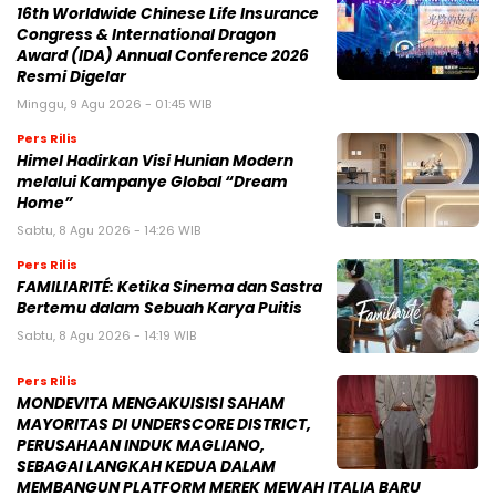
16th Worldwide Chinese Life Insurance
Congress & International Dragon
Award (IDA) Annual Conference 2026
Resmi Digelar
Minggu, 9 Agu 2026 - 01:45 WIB
Pers Rilis
Himel Hadirkan Visi Hunian Modern
melalui Kampanye Global “Dream
Home”
Sabtu, 8 Agu 2026 - 14:26 WIB
Pers Rilis
FAMILIARITÉ: Ketika Sinema dan Sastra
Bertemu dalam Sebuah Karya Puitis
Sabtu, 8 Agu 2026 - 14:19 WIB
Pers Rilis
MONDEVITA MENGAKUISISI SAHAM
MAYORITAS DI UNDERSCORE DISTRICT,
PERUSAHAAN INDUK MAGLIANO,
SEBAGAI LANGKAH KEDUA DALAM
MEMBANGUN PLATFORM MEREK MEWAH ITALIA BARU