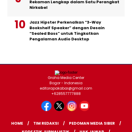
Rekaman Lengkap dalam Satu Perangkat
Nirkabel
Jazz Hipster Perkenalkan “3-Way
Bookshelf Speaker” dengan Desain
“Sealed Bass” untuk Tingkatkan
Pengalaman Audio Desktop
Graha Media Center
Bogor - Indonesia
editorapakabar@gmail.com
+628557777888
HOME
TIM REDAKSI
PEDOMAN MEDIA SIBER
KODE ETIK JURNALISTIK
HAK JAWAB