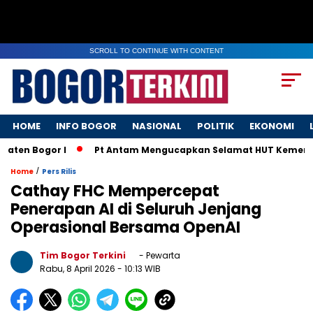
SCROLL TO CONTINUE WITH CONTENT
HOME
INFO BOGOR
NASIONAL
POLITIK
EKONOMI
en Bogor I
Pt Antam Mengucapkan Selamat HUT Kemerdekaa
/
Home
Pers Rilis
Cathay FHC Mempercepat
Penerapan AI di Seluruh Jenjang
Operasional Bersama OpenAI
Tim Bogor Terkini
- Pewarta
Rabu, 8 April 2026
- 10:13 WIB