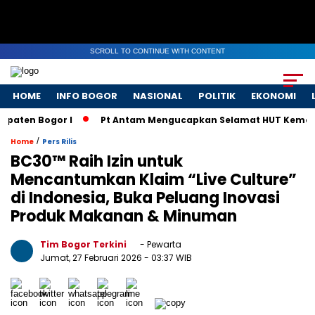
SCROLL TO CONTINUE WITH CONTENT
HOME
INFO BOGOR
NASIONAL
POLITIK
EKONOMI
ten Bogor I
Pt Antam Mengucapkan Selamat HUT Kemerdeka
/
Home
Pers Rilis
BC30™ Raih Izin untuk
Mencantumkan Klaim “Live Culture”
di Indonesia, Buka Peluang Inovasi
Produk Makanan & Minuman
Tim Bogor Terkini
- Pewarta
Jumat, 27 Februari 2026
- 03:37 WIB