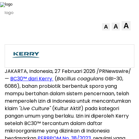
logo
A
A
A
JAKARTA, Indonesia, 27 Februari 2026 /PRNewswire/
—
BC30™ dari Kerry
(
Bacillus coagulans
GBI–30,
6086), bahan probiotik berbentuk spora yang
mampu bertahan dalam sistem pencernaan, telah
memperoleh izin di Indonesia untuk mencantumkan
klaim
"Live Culture"
(Kultur Aktif) pada kategori
pangan umum yang berlaku. Izin ini diperoleh Kerry
setelah BC30™ tercantum dalam daftar
mikroorganisme yang diizinkan di Indonesia
berdasarkan
PERBPOM No. 38/2023
, regulasi yang