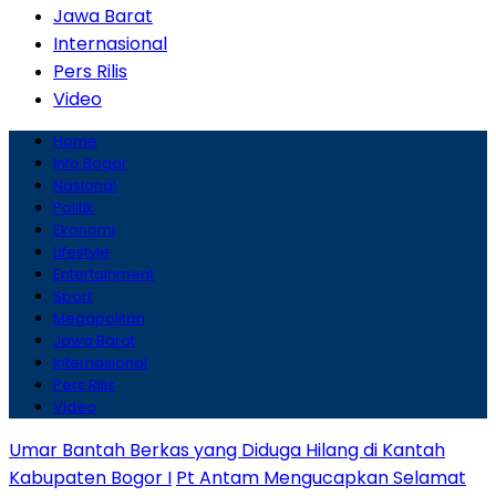
Jawa Barat
Internasional
Pers Rilis
Video
Home
Info Bogor
Nasional
Politik
Ekonomi
Lifestyle
Entertainment
Sport
Megapolitan
Jawa Barat
Internasional
Pers Rilis
Video
Umar Bantah Berkas yang Diduga Hilang di Kantah
Kabupaten Bogor I
Pt Antam Mengucapkan Selamat