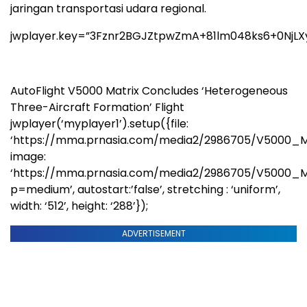
jaringan transportasi udara regional.
jwplayer.key=”3Fznr2BGJZtpwZmA+81lm048ks6+0NjLX
AutoFlight V5000 Matrix Concludes ‘Heterogeneous
Three-Aircraft Formation’ Flight
jwplayer(‘myplayer1’).setup({file:
‘https://mma.prnasia.com/media2/2986705/V5000_Ma
image:
‘https://mma.prnasia.com/media2/2986705/V5000_M
p=medium’, autostart:’false’, stretching : ‘uniform’,
width: ‘512’, height: ‘288’});
ADVERTISEMENT