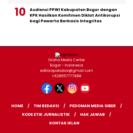
Audiensi PPWI Kabupaten Bogor dengan
KPK Hasilkan Komitmen Diklat Antikorupsi
bagi Pewarta Berbasis Integritas
Graha Media Center
Bogor - Indonesia
editorapakabar@gmail.com
+628557777888
HOME
TIM REDAKSI
PEDOMAN MEDIA SIBER
KODE ETIK JURNALISTIK
HAK JAWAB
KONTAK IKLAN