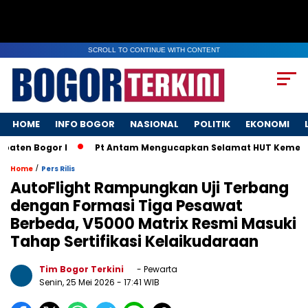
SCROLL TO CONTINUE WITH CONTENT
HOME
INFO BOGOR
NASIONAL
POLITIK
EKONOMI
en Bogor I
Pt Antam Mengucapkan Selamat HUT Kemerdekaa
/
Home
Pers Rilis
AutoFlight Rampungkan Uji Terbang
dengan Formasi Tiga Pesawat
Berbeda, V5000 Matrix Resmi Masuki
Tahap Sertifikasi Kelaikudaraan
Tim Bogor Terkini
- Pewarta
Senin, 25 Mei 2026
- 17:41 WIB