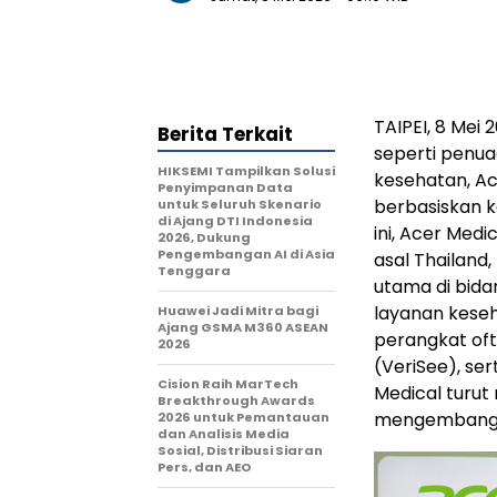
TAIPEI, 8 Mei
Berita Terkait
seperti penua
HIKSEMI Tampilkan Solusi
kesehatan, Ac
Penyimpanan Data
berbasiskan k
untuk Seluruh Skenario
di Ajang DTI Indonesia
ini, Acer Med
2026, Dukung
Pengembangan AI di Asia
asal Thailand
Tenggara
utama di bida
layanan keseh
Huawei Jadi Mitra bagi
Ajang GSMA M360 ASEAN
perangkat oft
2026
(VeriSee), ser
Cision Raih MarTech
Medical turut
Breakthrough Awards
mengembangk
2026 untuk Pemantauan
dan Analisis Media
Sosial, Distribusi Siaran
Pers, dan AEO