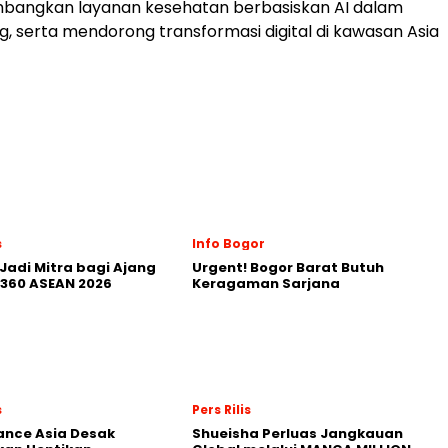
angkan layanan kesehatan berbasiskan AI dalam
g, serta mendorong transformasi digital di kawasan Asia
s
Info Bogor
Jadi Mitra bagi Ajang
Urgent! Bogor Barat Butuh
360 ASEAN 2026
Keragaman Sarjana
s
Pers Rilis
nance Asia Desak
Shueisha Perluas Jangkauan