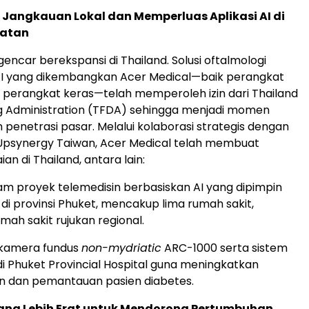
Jangkauan Lokal dan Memperluas Aplikasi AI di
hatan
encar berekspansi di Thailand. Solusi oftalmologi
AI yang dikembangkan Acer Medical—baik perangkat
perangkat keras—telah memperoleh izin dari Thailand
g Administration (TFDA) sehingga menjadi momen
 penetrasi pasar. Melalui kolaborasi strategis dengan
Upsynergy Taiwan, Acer Medical telah membuat
an di Thailand, antara lain:
lam proyek telemedisin berbasiskan AI yang dipimpin
di provinsi Phuket, mencakup lima rumah sakit,
mah sakit rujukan regional.
kamera fundus
non-mydriatic
ARC-1000 serta sistem
di Phuket Provincial Hospital guna meningkatkan
n dan pemantauan pasien diabetes.
ang Lebih Erat untuk Mendorong Pertumbuhan