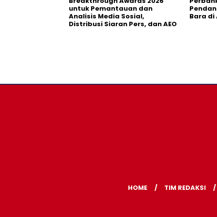
Breakthrough Awards 2026
Perban
untuk Pemantauan dan
Pendana
Analisis Media Sosial,
Bara di
Distribusi Siaran Pers, dan AEO
HOME
TIM REDAKSI