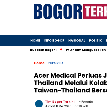
HOME
INFO BOGOR
NASIONAL
POLITIK
di Kantah Kabupaten Bogor I
Pt Antam Mengucapkan Selam
Home
Pers Rilis
/
Acer Medical Perluas 
Thailand Melalui Kola
Taiwan-Thailand Bers
Tim Bogor Terkini
- Pewarta
Jumat, 8 Mei 2026
- 06:10 WIB