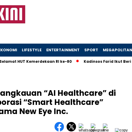
EKONOMI
LIFESTYLE
ENTERTAINMENT
SPORT
MEGAPOLITA
at HUT Kemerdekaan RI ke-80
Kadinsos Farid Ikut Beri Edu
Jangkauan “AI Healthcare” di
borasi “Smart Healthcare”
ama New Eye Inc.