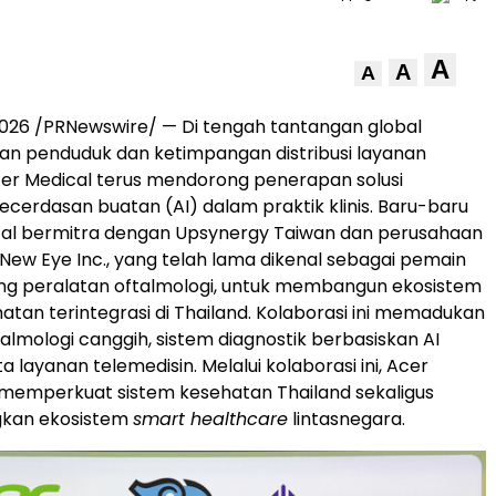
A
A
A
 2026 /PRNewswire/ — Di tengah tantangan global
an penduduk dan ketimpangan distribusi layanan
er Medical terus mendorong penerapan solusi
ecerdasan buatan (AI) dalam praktik klinis. Baru-baru
ical bermitra dengan Upsynergy Taiwan dan perusahaan
, New Eye Inc., yang telah lama dikenal sebagai pemain
ng peralatan oftalmologi, untuk membangun ekosistem
atan terintegrasi di Thailand. Kolaborasi ini memadukan
almologi canggih, sistem diagnostik berbasiskan AI
ta layanan telemedisin. Melalui kolaborasi ini, Acer
 memperkuat sistem kesehatan Thailand sekaligus
an ekosistem
smart healthcare
lintasnegara.