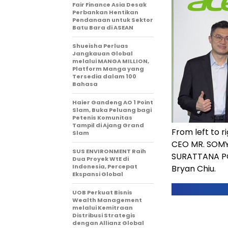
Fair Finance Asia Desak
Perbankan Hentikan
Pendanaan untuk Sektor
Batu Bara di ASEAN
Shueisha Perluas
Jangkauan Global
melalui MANGA MILLION,
Platform Manga yang
Tersedia dalam 100
Bahasa
Haier Gandeng AO 1 Point
Slam, Buka Peluang bagi
Petenis Komunitas
Tampil di Ajang Grand
From left to 
Slam
CEO MR. SOMY
SUS ENVIRONMENT Raih
SURATTANA PO
Dua Proyek WtE di
Indonesia, Percepat
Bryan Chiu.
Ekspansi Global
UOB Perkuat Bisnis
Wealth Management
melalui Kemitraan
Distribusi Strategis
dengan Allianz Global