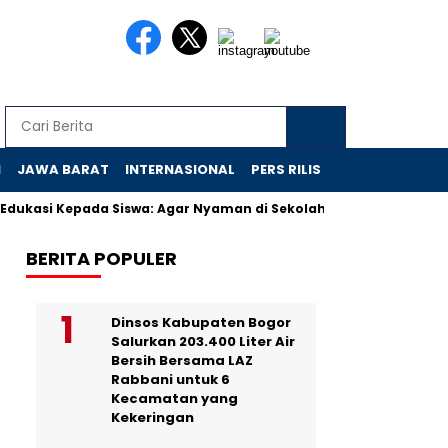
N
JAWA BARAT
INTERNASIONAL
PERS RILIS
VIDEO
kasi Kepada Siswa: Agar Nyaman di Sekolah Rakyat
Bukan Ska
BERITA POPULER
Dinsos Kabupaten Bogor
Salurkan 203.400 Liter Air
Bersih Bersama LAZ
Rabbani untuk 6
Kecamatan yang
Kekeringan