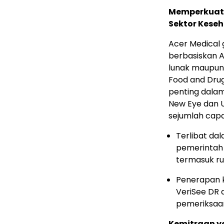
Memperkuat 
Sektor Kese
Acer Medical g
berbasiskan 
lunak maupun 
Food and Dru
penting dalam
New Eye dan 
sejumlah capai
Terlibat da
pemerintah 
termasuk ru
Penerapan 
VeriSee DR 
pemeriksaa
Kemitraan y