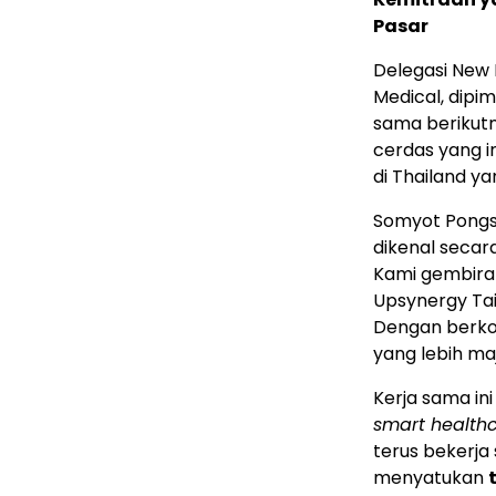
Pasar
Delegasi New 
Medical, dip
sama berikutn
cerdas yang 
di Thailand y
Somyot Pongsa
dikenal secar
Kami gembira 
Upsynergy Tai
Dengan berkol
yang lebih ma
Kerja sama in
smart health
terus bekerja
menyatukan