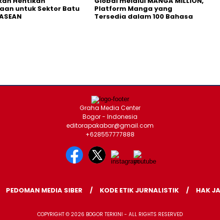
kan Hentikan
Global melalui MANGA MILLION,
an untuk Sektor Batu
Platform Manga yang
 ASEAN
Tersedia dalam 100 Bahasa
Graha Media Center
Bogor - Indonesia
editorapakabar@gmail.com
+628557777888
PEDOMAN MEDIA SIBER
KODE ETIK JURNALISTIK
HAK J
COPYRIGHT © 2026 BOGOR TERKINI - ALL RIGHTS RESERVED