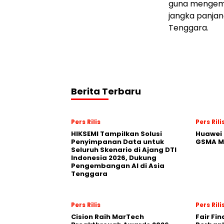
guna mengemb
jangka panjan
Tenggara.
Berita Terbaru
Pers Rilis
Pers Rili
HIKSEMI Tampilkan Solusi
Huawei 
Penyimpanan Data untuk
GSMA M
Seluruh Skenario di Ajang DTI
Indonesia 2026, Dukung
Pengembangan AI di Asia
Tenggara
Pers Rilis
Pers Rili
Cision Raih MarTech
Fair Fi