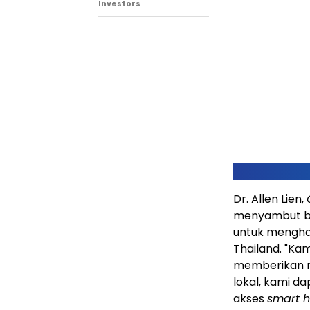
Investors
Dr. Allen Lien,
menyambut ba
untuk menghad
Thailand. "Kam
memberikan ma
lokal, kami 
akses
smart h